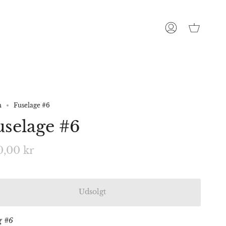
Konto
m
Fuselage #6
uselage #6
0,00 kr
Udsolgt
g #6